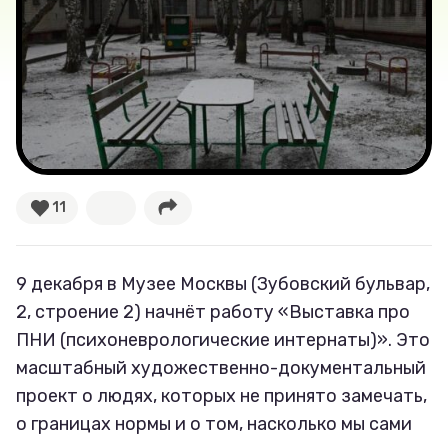
Тесты
Секспросвет
Великие женщины
Тренды
11
Рецепты
9 декабря в Музее Москвы (Зубовский бульвар,
Ваши истории
2, строение 2) начнёт работу «Выставка про
ПНИ (психоневрологические интернаты)». Это
масштабный художественно-документальный
Соцсети
проект о людях, которых не принято замечать,
о границах нормы и о том, насколько мы сами