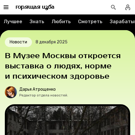
Вакансии
Лучшее
Знать
Любить
Смотреть
Зарабаты
Контакты
Новости
8 декабря 2025
О проекте
В Музее Москвы откроется
Мерч
выставка о людях, норме
и психическом здоровье
О компании
Дарья Атрощенко
Редактор отдела новостей.
Рубрики
Новости
Лучшее