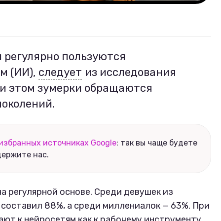
 регулярно пользуются
м (ИИ),
следует
из исследования
ри этом зумерки обращаются
поколений.
избранных источниках Google
: так вы чаще будете
держите нас.
а регулярной основе. Среди девушек из
 составил 88%, а среди миллениалок — 63%. При
ают к нейросетям как к рабочему инструменту,