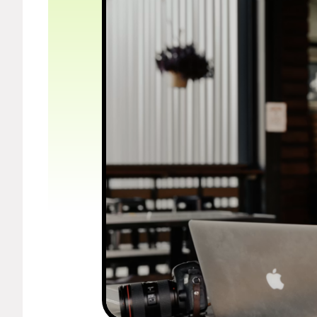
Мерч
О компании
Рубрики
Новости
Лучшее
Тесты
Секспросвет
Великие женщины
Тренды