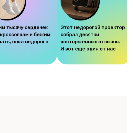
им тысячу сердечек
Этот недорогой проектор
 кроссовкам и бежим
собрал десятки
пать, пока недорого
восторженных отзывов.
И вот ещё один от нас