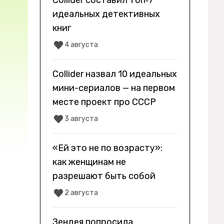
Collider составил топ‑7
идеальных детективных
книг
4 августа
Collider назвал 10 идеальных
мини-сериалов — на первом
месте проект про СССР
3 августа
«Ей это не по возрасту»:
как женщинам не
разрешают быть собой
2 августа
Зендея попросила