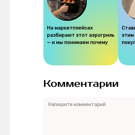
На маркетплейсах
Став
разбирают этот аэрогриль
этим
— и мы понимаем почему
поку
Комментарии