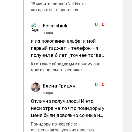
заработки" не на заработки -
18 мини-сериалов Netflix, от
она иммигрирует с семьей и не
которых не оторваться
в США, а в Канаду "заниматься
сексом ради удовольствия, а
0
/
0
Ferarchick
не для зачатия" - героиня уже
вчера
беременна, это и есть причина
я из поколения альфа, и мой
ее побега из общины. не в
первый гаджет - телефон - я
первый раз замечаю такие
получил в 6 лет (точнее тогда
косяки. с ИИ пишете? :)
мне уже было почти 7), потом
Кто такие айпадкиды и почему они
его отобрали и я просто
многих всерьёз тревожат
смотрел телик, потом мне
подарили ноутбук, который у
0
/
0
Елена Грицун
меня до сих пор. ну а в этом
вчера
году еще телефон вернули, но
Отлично получилось! И это
уже другую модель т.к та была
несмотря на то что помидоры у
старая и пароль я от него
меня были довольно сочные и
забыл
водянистые. Ну, зато теперь
Помидоры по-корейски —
полно острой салатной жижи ))
остренькая закуска из простых