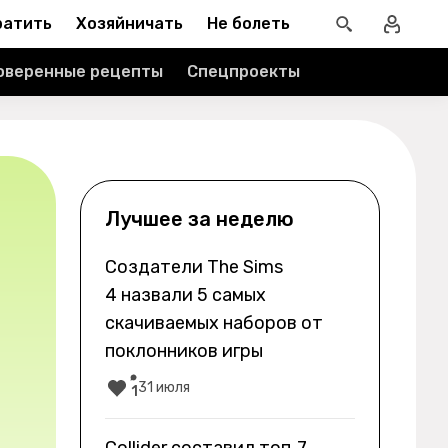
ратить
Хозяйничать
Не болеть
оверенные рецепты
Спецпроекты
Лучшее за неделю
Создатели The Sims
4 назвали 5 самых
скачиваемых наборов от
поклонников игры
31 июля
1