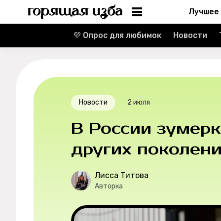
Лучшее
💜 Опрос для любимок
Новости
Информация
Редакция
Реклама
Новости
2 июля
Спецпроекты
В России зумер
Вакансии
других поколен
Контакты
Лисса Титова
Авторка
О проекте