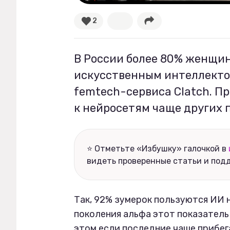
2
Рецепты
Ваши истории
В России более 80% женщин
искусственным интеллекто
femtech-сервиса Clatch. П
Соцсети
к нейросетям чаще других 
⭐ Отметьте «Избушку» галочкой в
видеть проверенные статьи и под
Так, 92% зумерок пользуются ИИ н
поколения альфа этот показатель
этом если последние чаще прибег