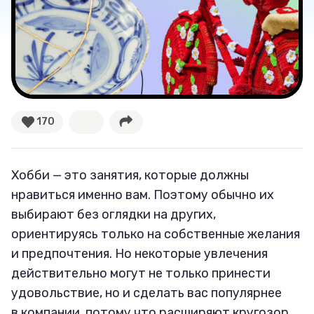
Секспросвет
Великие женщины
Тренды
170
Рецепты
Ваши истории
Хобби — это занятия, которые должны
нравиться именно вам. Поэтому обычно их
выбирают без оглядки на других,
Соцсети
ориентируясь только на собственные желания
и предпочтения. Но некоторые увлечения
действительно могут не только принести
удовольствие, но и сделать вас популярнее
в компании, потому что расширяют кругозор