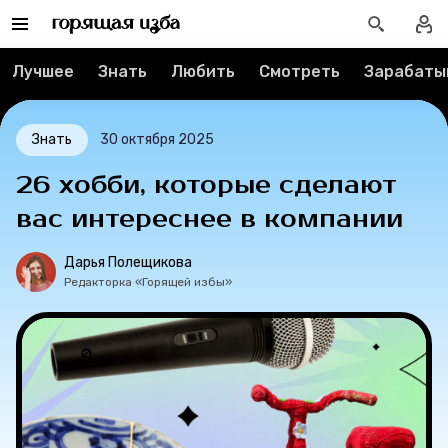
Контакты
Лучшее
Знать
Любить
Смотреть
Зарабаты
О проекте
Знать
30 октября 2025
Мерч
26 хобби, которые сделают
О компании
вас интереснее в компании
Дарья Полещикова
Рубрики
Редакторка «Горящей избы»
Новости
Лучшее
Тесты