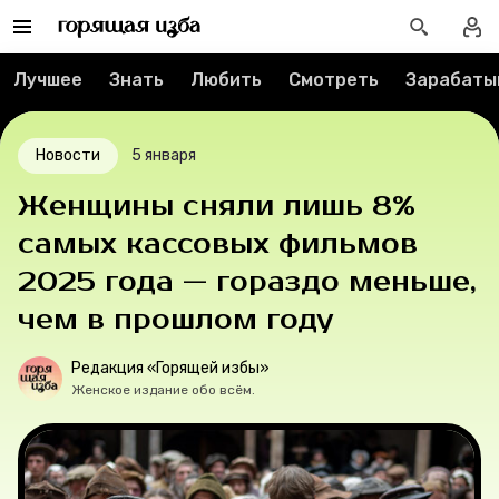
Спецпроекты
Вакансии
Лучшее
Знать
Любить
Смотреть
Зарабаты
Контакты
Новости
5 января
О проекте
Женщины сняли лишь 8%
самых кассовых фильмов
Мерч
2025 года — гораздо меньше,
О компании
чем в прошлом году
Редакция «Горящей избы»
Женское издание обо всём.
Рубрики
Новости