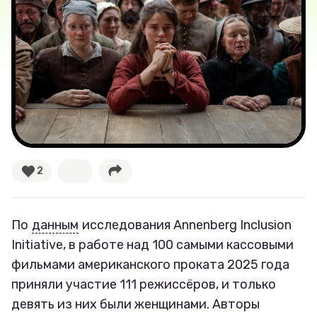
Лучшее
Тесты
Секспросвет
Великие женщины
Тренды
2
Рецепты
По
данным
исследования Annenberg Inclusion
Ваши истории
Initiative, в работе над 100 самыми кассовыми
фильмами американского проката 2025 года
приняли участие 111 режиссёров, и только
Соцсети
девять из них были женщинами. Авторы