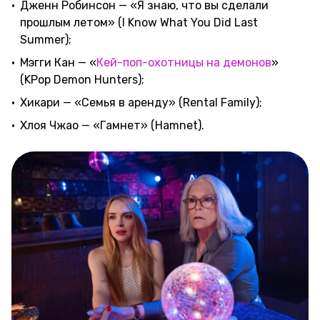
Дженн Робинсон — «Я знаю, что вы сделали
прошлым летом» (I Know What You Did Last
Summer);
Мэгги Кан — «
Кей-поп-охотницы на демонов
»
(KPop Demon Hunters);
Хикари — «Семья в аренду» (Rental Family);
Хлоя Чжао — «Гамнет» (Hamnet).