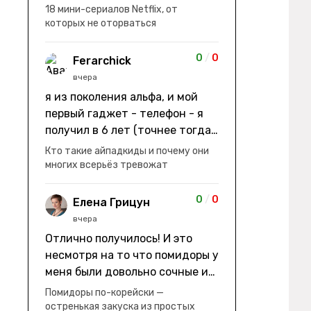
заработки" не на заработки -
18 мини-сериалов Netflix, от
она иммигрирует с семьей и не
которых не оторваться
в США, а в Канаду "заниматься
сексом ради удовольствия, а
0
/
0
Ferarchick
не для зачатия" - героиня уже
вчера
беременна, это и есть причина
я из поколения альфа, и мой
ее побега из общины. не в
первый гаджет - телефон - я
первый раз замечаю такие
получил в 6 лет (точнее тогда
косяки. с ИИ пишете? :)
мне уже было почти 7), потом
Кто такие айпадкиды и почему они
его отобрали и я просто
многих всерьёз тревожат
смотрел телик, потом мне
подарили ноутбук, который у
0
/
0
Елена Грицун
меня до сих пор. ну а в этом
вчера
году еще телефон вернули, но
Отлично получилось! И это
уже другую модель т.к та была
несмотря на то что помидоры у
старая и пароль я от него
меня были довольно сочные и
забыл
водянистые. Ну, зато теперь
Помидоры по-корейски —
полно острой салатной жижи ))
остренькая закуска из простых