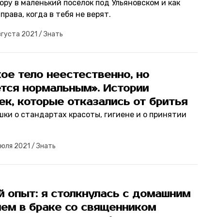
ору в маленький посёлок под Ульяновском и как
права, когда в тебя не верят.
вгуста 2021
/
Знать
ое тело неестественно, но
ется нормальным». Истории
к, которые отказались от бритья
шки о стандартах красоты, гигиене и о принятии
июля 2021
/
Знать
й опыт: я столкнулась с домашним
ием в браке со священником