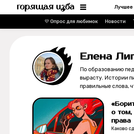
Лучшее
💜 Опрос для любимок
Новости
Информация
Редакция
Елена Ли
Реклама
По образованию педаг
Спецпроекты
вырасту. Истории п
правильные слова, ч
Вакансии
Контакты
«Борит
о том,
О проекте
права
Каково сд