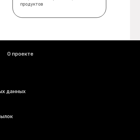
продуктов
О проекте
ых данных
сылок