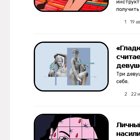
Мерч
инструкт
получить 
О компании
1
19 а
Рубрики
«Гладк
счита
Новости
девуше
Три деву
Лучшее
себя.
Тесты
2
22 
Секспросвет
Великие женщины
Личны
насил
Тренды