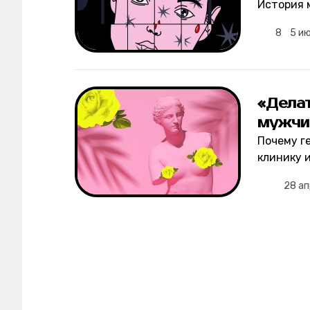
История 
8
5 и
Рецепты
Ваши истории
«Делат
мужчин
Соцсети
Почему г
клинику и
28 ап