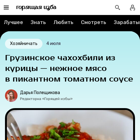
Мерч
Лучшее
Знать
Любить
Смотреть
Зарабаты
О компании
Хозяйничать
4 июля
Рубрики
Грузинское чахохбили из
курицы — нежное мясо
Новости
в пикантном томатном соусе
Лучшее
Дарья Полещикова
Редакторка «Горящей избы»
Тесты
Секспросвет
Великие женщины