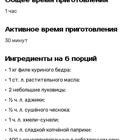
Общее время приготовления
1 час
Активное время приготовления
30 минут
Ингредиенты на 6 порций
1 кг филе куриного бедра;
1 ст. л. растительного масла;
2 небольшие луковицы;
½ ч. л. аджики;
½ ч. л. сушёного чеснока;
1 ч. л. хмели-сунели;
½ ч. л. сладкой копчёной паприки;
400 г консервированных в собственном соку