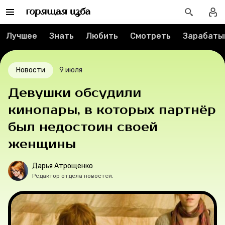
Контакты
О проекте
Лучшее
Знать
Любить
Смотреть
Зарабаты
Мерч
Новости
9 июля
О компании
Девушки обсудили
кинопары, в которых партнёр
был недостоин своей
Рубрики
женщины
Новости
Дарья Атрощенко
Редактор отдела новостей.
Лучшее
Тесты