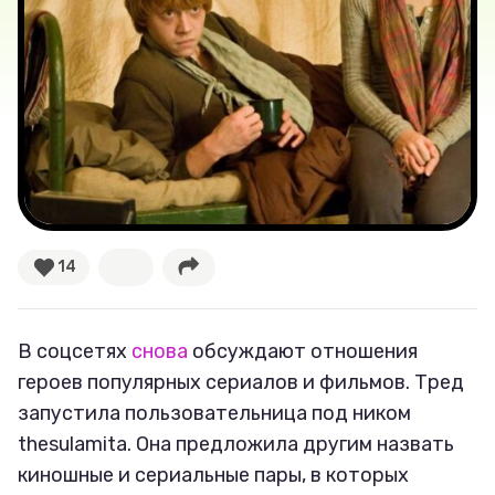
Секспросвет
Великие женщины
Тренды
Рецепты
Ваши истории
14
Соцсети
В соцсетях
снова
обсуждают отношения
героев популярных сериалов и фильмов. Тред
запустила пользовательница под ником
thesulamita. Она предложила другим назвать
киношные и сериальные пары, в которых