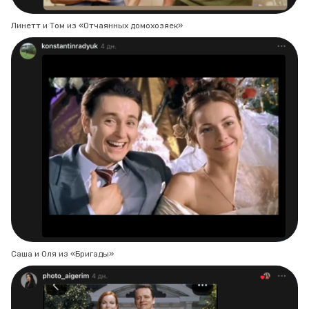
Линетт и Том из «Отчаянных домохозяек»
Саша и Оля из «Бригады»