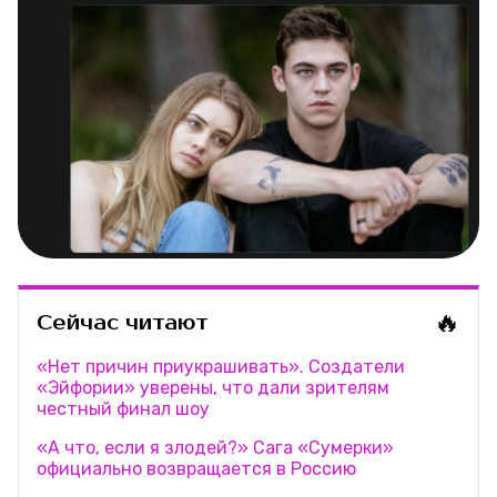
🔥
Сейчас читают
«Нет причин приукрашивать». Создатели
«Эйфории» уверены, что дали зрителям
честный финал шоу
«А что, если я злодей?» Сага «Сумерки»
официально возвращается в Россию