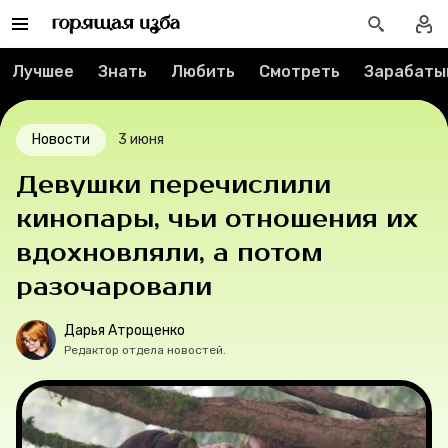
О проекте
Лучшее
Знать
Любить
Смотреть
Зарабаты
Мерч
Новости
3 июня
О компании
Девушки перечислили
кинопары, чьи отношения их
Рубрики
вдохновляли, а потом
Новости
разочаровали
Дарья Атрощенко
Лучшее
Редактор отдела новостей.
Тесты
Секспросвет