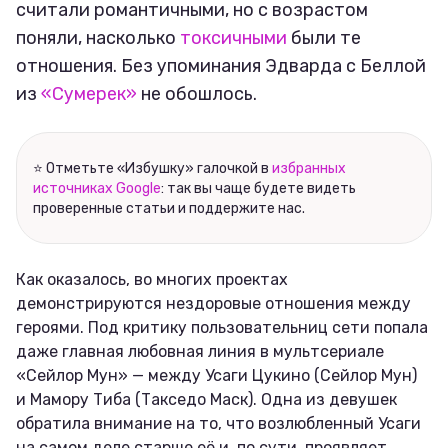
считали романтичными, но с возрастом
поняли, насколько
токсичными
были те
отношения. Без упоминания Эдварда с Беллой
из
«Сумерек»
не обошлось.
⭐ Отметьте «Избушку» галочкой в
избранных
источниках Google
: так вы чаще будете видеть
проверенные статьи и поддержите нас.
Как оказалось, во многих проектах
демонстрируются нездоровые отношения между
героями. Под критику пользовательниц сети попала
даже главная любовная линия в мультсериале
«Сейлор Мун» — между Усаги Цукино (Сейлор Мун)
и Мамору Тиба (Такседо Маск). Одна из девушек
обратила внимание на то, что возлюбленный Усаги
на самом деле старше её и, по сути, проявляет