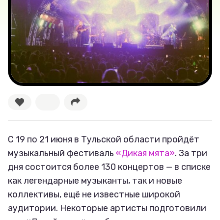
Тесты
Секспросвет
Великие женщины
Тренды
Рецепты
С 19 по 21 июня в Тульской области пройдёт
Ваши истории
музыкальный фестиваль
«Дикая мята»
. За три
дня состоится более 130 концертов — в списке
как легендарные музыканты, так и новые
Соцсети
коллективы, ещё не известные широкой
аудитории. Некоторые артисты подготовили