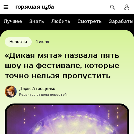
Вакансии
Лучшее
Знать
Любить
Смотреть
Зарабаты
Контакты
Новости
4 июня
О проекте
«Дикая мята» назвала пять
Мерч
шоу на фестивале, которые
точно нельзя пропустить
О компании
Дарья Атрощенко
Редактор отдела новостей.
Рубрики
Новости
Лучшее