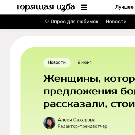
Лучшее
💜 Опрос для любимок
Новости
Информация
Редакция
Реклама
Новости
8 июня
Спецпроекты
Женщины, кото
Вакансии
предложения бол
рассказали, стои
Контакты
О проекте
Алеся Сахарова
Редактор-трендвотчер