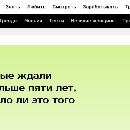
Знать
Любить
Смотреть
Зарабатывать
Т
Тренды
Мнения
Тесты
Великие женщины
Пр
рые ждали
ьше пяти лет,
ло ли это того