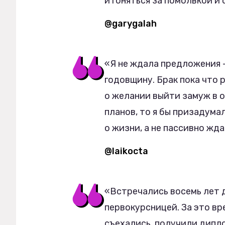
и гоняться за помолвкой и 
@garygalah
«Я не ждала предложения —
годовщину. Брак пока что 
о желании выйти замуж в о
планов, то я бы призадума
о жизни, а не пассивно жд
@laikocta
«Встречались восемь лет д
первокурсницей. За это вр
съехались, получили дипл