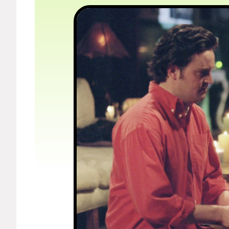
Мерч
О компании
Рубрики
Новости
Лучшее
Тесты
Секспросвет
Великие женщины
Тренды