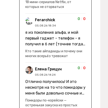
заработки" не на заработки -
18 мини-сериалов Netflix, от
она иммигрирует с семьей и не
которых не оторваться
в США, а в Канаду "заниматься
сексом ради удовольствия, а
0
/
0
Ferarchick
не для зачатия" - героиня уже
05.08.26 18:34
беременна, это и есть причина
я из поколения альфа, и мой
ее побега из общины. не в
первый гаджет - телефон - я
первый раз замечаю такие
получил в 6 лет (точнее тогда
косяки. с ИИ пишете? :)
мне уже было почти 7), потом
Кто такие айпадкиды и почему они
его отобрали и я просто
многих всерьёз тревожат
смотрел телик, потом мне
подарили ноутбук, который у
0
/
0
Елена Грицун
меня до сих пор. ну а в этом
05.08.26 14:24
году еще телефон вернули, но
Отлично получилось! И это
уже другую модель т.к та была
несмотря на то что помидоры у
старая и пароль я от него
меня были довольно сочные и
забыл
водянистые. Ну, зато теперь
Помидоры по-корейски —
полно острой салатной жижи ))
остренькая закуска из простых