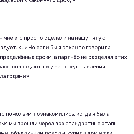
свадьбой к какому-то сроку».
 мне его просто сделали на нашу пятую
радует. <…> Но если бы я открыто говорила
пределённые сроки, а партнёр не разделял этих
лась, совпадают ли у нас представления
ала годами».
о помолвки, познакомились, когда я была
емя мы прошли через все стандартные этапы:
омы, объединили доходы, купили дом и так