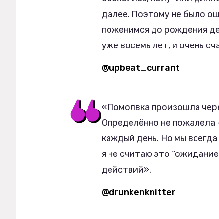
далее. Поэтому не было ощ
поженимся до рождения дет
уже восемь лет, и очень с
@upbeat_currant
«Помолвка произошла через
Определённо не пожалела —
каждый день. Но мы всегда
я не считаю это “ожиданием
действий».
@drunkenknitter