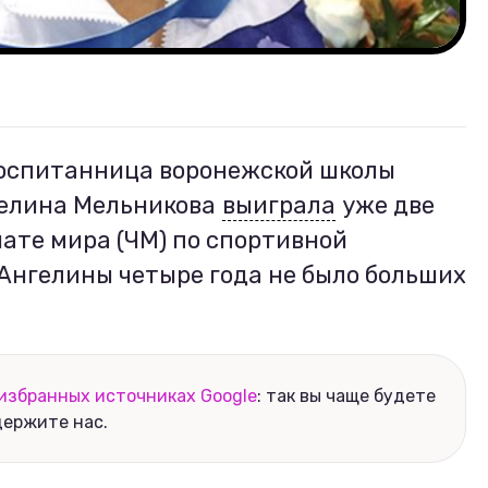
воспитанница воронежской школы
елина Мельникова
выиграла
уже две
ате мира (ЧМ) по спортивной
 Ангелины четыре года не было больших
избранных источниках Google
: так вы чаще будете
держите нас.