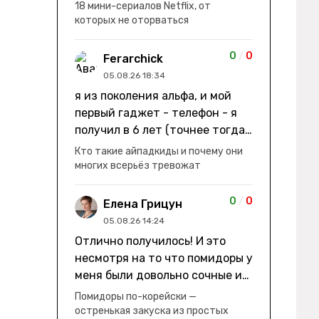
заработки" не на заработки -
18 мини-сериалов Netflix, от
она иммигрирует с семьей и не
которых не оторваться
в США, а в Канаду "заниматься
сексом ради удовольствия, а
0
/
0
Ferarchick
не для зачатия" - героиня уже
05.08.26 18:34
беременна, это и есть причина
я из поколения альфа, и мой
ее побега из общины. не в
первый гаджет - телефон - я
первый раз замечаю такие
получил в 6 лет (точнее тогда
косяки. с ИИ пишете? :)
мне уже было почти 7), потом
Кто такие айпадкиды и почему они
его отобрали и я просто
многих всерьёз тревожат
смотрел телик, потом мне
подарили ноутбук, который у
0
/
0
Елена Грицун
меня до сих пор. ну а в этом
05.08.26 14:24
году еще телефон вернули, но
Отлично получилось! И это
уже другую модель т.к та была
несмотря на то что помидоры у
старая и пароль я от него
меня были довольно сочные и
забыл
водянистые. Ну, зато теперь
Помидоры по-корейски —
полно острой салатной жижи ))
остренькая закуска из простых