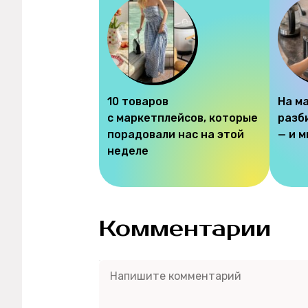
10 товаров
На м
с маркетплейсов, которые
разб
порадовали нас на этой
— и 
неделе
Комментарии