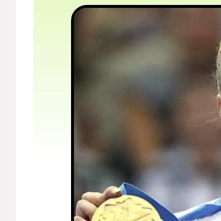
Мерч
О компании
Рубрики
Новости
Лучшее
Тесты
Секспросвет
Великие женщины
Тренды