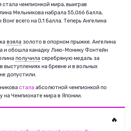
я стала чемпионкой мира, выиграв
лина Мельникова набрала 55,066 балла,
Вонг всего на 0,1 балла. Теперь Ангелина
нка
взяла
золото в опорном прыжке. Ангелина
ла и обошла канадку Лию-Монику Фонтейн
гелина
получила
серебряную медаль за
 в выступлениях на бревне и в вольных
 не допустили.
ьникова
стала
абсолютной чемпионкой по
у на Чемпионате мира в Японии.
🔥