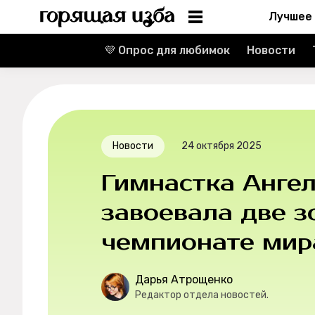
Лучшее
💜 Опрос для любимок
Новости
Информация
Редакция
Реклама
Новости
24 октября 2025
Спецпроекты
Гимнастка Анге
Вакансии
завоевала две з
чемпионате мир
Контакты
О проекте
Дарья Атрощенко
Редактор отдела новостей.