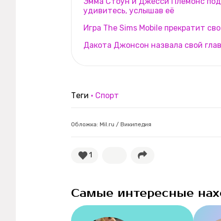
Эмма Стоун и Джесси Племонс под
удивитесь, услышав её
Игра The Sims Mobile прекратит св
Дакота Джонсон назвала свой гла
Теги
Спорт
Обложка: Mil.ru / Википедия
1
Самые интересные нах