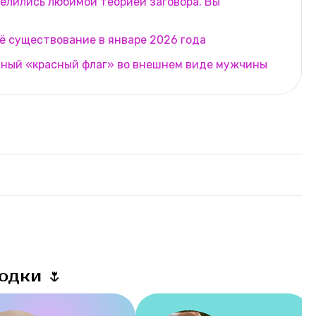
елились любимой теорией заговора. Вы
оё существование в январе 2026 года
вный «красный флаг» во внешнем виде мужчины
одки 🌷