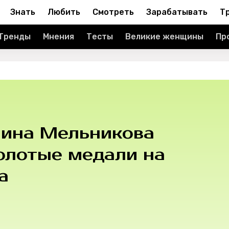
Знать
Любить
Смотреть
Зарабатывать
Т
Тренды
Мнения
Тесты
Великие женщины
Пр
лина Мельникова
олотые медали на
а