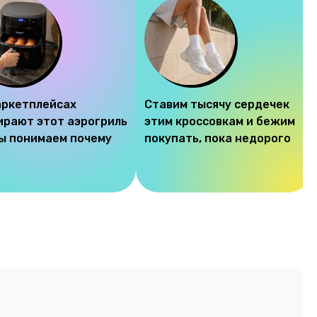
аркетплейсах
Ставим тысячу сердечек
ирают этот аэрогриль
этим кроссовкам и бежим
мы понимаем почему
покупать, пока недорого