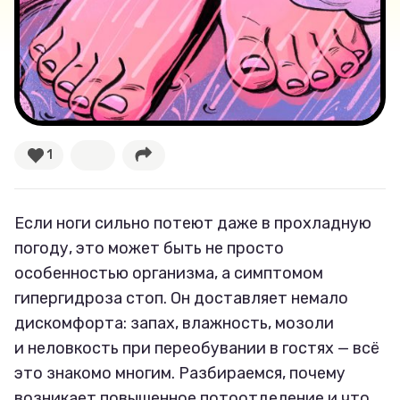
Великие женщины
Тренды
Рецепты
1
Ваши истории
Если ноги сильно потеют даже в прохладную
Соцсети
погоду, это может быть не просто
особенностью организма, а симптомом
гипергидроза стоп. Он доставляет немало
дискомфорта: запах, влажность, мозоли
и неловкость при переобувании в гостях — всё
это знакомо многим. Разбираемся, почему
возникает повышенное потоотделение и что