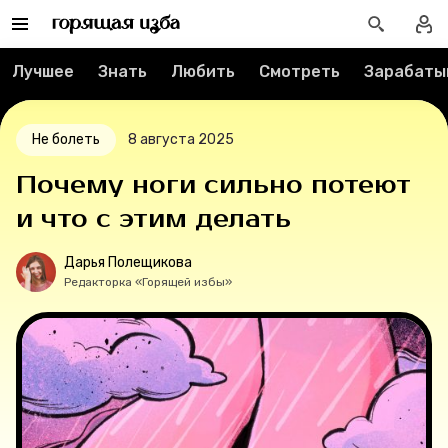
О проекте
Лучшее
Знать
Любить
Смотреть
Зарабаты
Мерч
О компании
Не болеть
8 августа 2025
Почему ноги сильно потеют
и что с этим делать
Рубрики
Дарья Полещикова
Новости
Редакторка «Горящей избы»
Лучшее
Тесты
Секспросвет