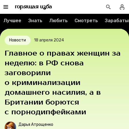
О проекте
Лучшее
Знать
Любить
Смотреть
Зарабаты
Мерч
Новости
18 апреля 2024
О компании
Главное о правах женщин за
неделю: в РФ снова
Рубрики
заговорили
о криминализации
Новости
домашнего насилия, а в
Лучшее
Британии борются
с порнодипфейками
Тесты
Дарья Атрощенко
Секспросвет