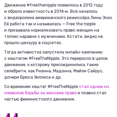
Движение #freethenipple появилось в 2012 году
и обрело известность в 2014‑м. Всё началось
с видеоролика американского режиссёра Лины Эско.
Её работа так и называлась — Free the nipple
и призывала нормализовать право женщин на
топлес наравне с мужчинами. Кстати, видео не
прошло цензуру в соцсетях.
Тогда активистка запустила онлайн-кампанию
с хештегом #FreeTheNipple. Это переросло в целое
движение, к которому присоединились такие
селебрити, как Рианна, Мадонна, Майли Сайрус,
дочери Брюса Уиллиса и др.
Со временем хештег #FreeTheNipple
стал одним из
символов борьбы за женские права
и плавно стал
частью феминистского движения.