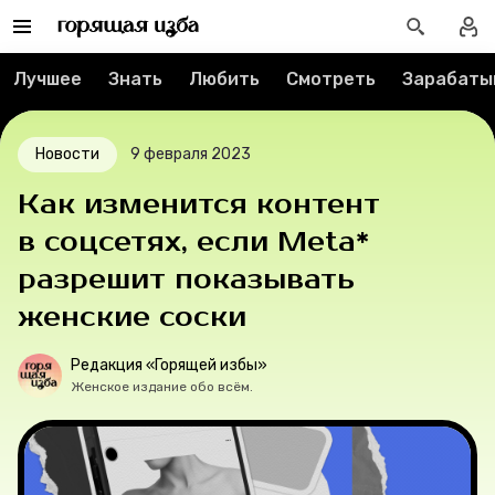
Мерч
О компании
Лучшее
Знать
Любить
Смотреть
Зарабаты
Новости
9 февраля 2023
Рубрики
Как изменится контент
Новости
в соцсетях, если Meta*
разрешит показывать
Лучшее
женские соски
Тесты
Редакция «Горящей избы»
Женское издание обо всём.
Секспросвет
Великие женщины