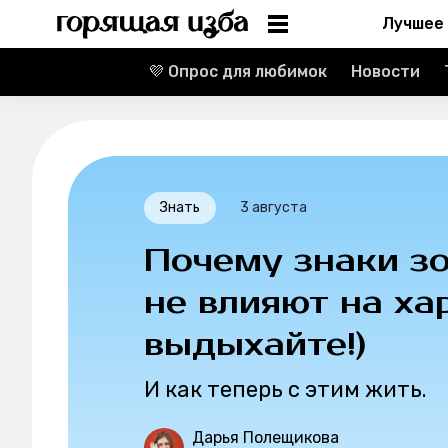
Лучшее
💜 Опрос для любимок
Новости
Информация
Редакция
Реклама
Знать
3 августа
Спецпроекты
Почему знаки з
Вакансии
не влияют на ха
выдыхайте!)
Контакты
И как теперь с этим жить.
О проекте
Дарья Полещикова