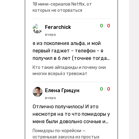
заработки" не на заработки -
18 мини-сериалов Netflix, от
она иммигрирует с семьей и не
которых не оторваться
в США, а в Канаду "заниматься
сексом ради удовольствия, а
0
/
0
Ferarchick
не для зачатия" - героиня уже
вчера
беременна, это и есть причина
я из поколения альфа, и мой
ее побега из общины. не в
первый гаджет - телефон - я
первый раз замечаю такие
получил в 6 лет (точнее тогда
косяки. с ИИ пишете? :)
мне уже было почти 7), потом
Кто такие айпадкиды и почему они
его отобрали и я просто
многих всерьёз тревожат
смотрел телик, потом мне
подарили ноутбук, который у
0
/
0
Елена Грицун
меня до сих пор. ну а в этом
вчера
году еще телефон вернули, но
Отлично получилось! И это
уже другую модель т.к та была
несмотря на то что помидоры у
старая и пароль я от него
меня были довольно сочные и
забыл
водянистые. Ну, зато теперь
Помидоры по-корейски —
полно острой салатной жижи ))
остренькая закуска из простых