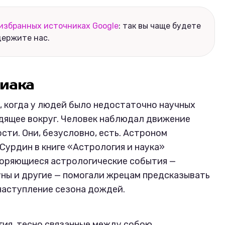
избранных источниках Google
: так вы чаще будете
держите нас.
диака
, когда у людей было недостаточно научных
дящее вокруг. Человек наблюдал движение
сти. Они, безусловно, есть. Астроном
Сурдин в книге «Астрология и наука»
торяющиеся астрологические события —
уны и другие — помогали жрецам предсказывать
 наступление сезона дождей.
гия, тесно связанные между собою,