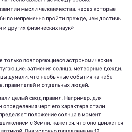
азвитии мысли человечества, через которые
 было непременно пройти прежде, чем достичь
и и других физических наук»
е только повторяющиеся астрономические
о пугающие: затмения солнца, метеорные дожди.
ецы думали, что необычные события на небе
, правителей и отдельных людей.
али целый свод правил. Например, для
и определения черт его характера стали
определяет положение солнца в момент
движением с Земли, кажется, что оно движется
липтикой. Она условно разделена на 12