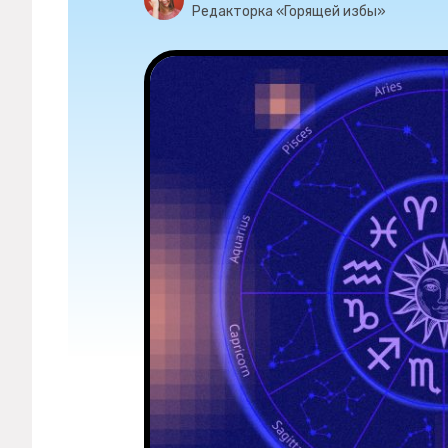
Мерч
Редакторка «Горящей избы»
О компании
Рубрики
Новости
Лучшее
Тесты
Секспросвет
Великие женщины
Тренды