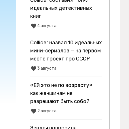
Collider составил топ‑7
идеальных детективных
книг
4 августа
Collider назвал 10 идеальных
мини-сериалов — на первом
месте проект про СССР
3 августа
«Ей это не по возрасту»:
как женщинам не
разрешают быть собой
2 августа
Зендея попросила