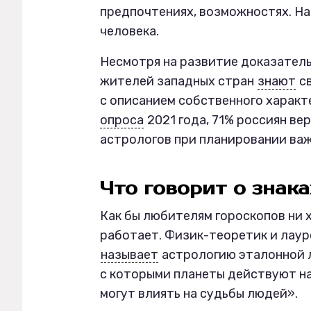
предпочтениях, возможностях. На
человека.
Несмотря на развитие доказательн
жителей западных стран
знают
св
с описанием собственного характ
опроса
2021 года, 71% россиян ве
астрологов при планировании ва
Что говорит о знака
Как бы любителям гороскопов ни х
работает. Физик-теоретик и лау
называет
астрологию эталонной л
с которыми планеты действуют на 
могут влиять на судьбы людей».