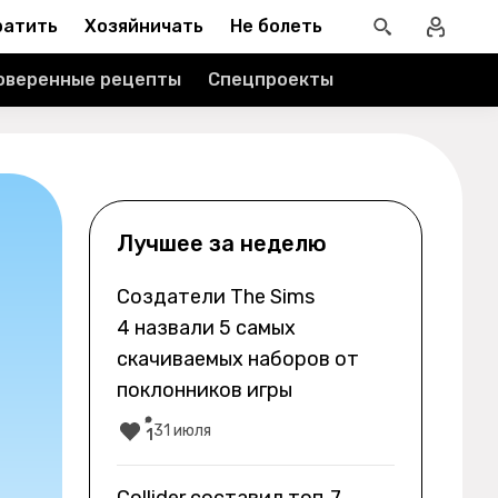
ратить
Хозяйничать
Не болеть
оверенные рецепты
Спецпроекты
Лучшее за неделю
Создатели The Sims
4 назвали 5 самых
скачиваемых наборов от
поклонников игры
31 июля
1