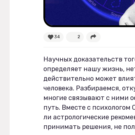
Рецепты
Ваши истории
34
2
Соцсети
Научных доказательств тог
определяет нашу жизнь, не
действительно может влият
человека. Разбираемся, отк
многие связывают с ними 
путь. Вместе с психологом
ли астрологические рекоме
принимать решения, не пол