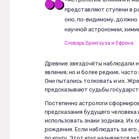
представляют ступени в р
оно, по-видимому, должно
научной астрономии, хими
Словарь Брокгауза и Ефрона
Древние звездочёты наблюдали н
явления, но и более редкие, част
Они пытались толковать и их. Жр
предсказывают судьбы государств
Постепенно астрологи сформиров
предсказания будущего человека 
использовать знаки зодиака. Их 
рождения. Если наблюдать за его 
по кругу. Этот круг называется эк