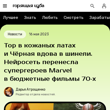
Спецпроекты
Лучшее
Знать
Любить
Смотреть
Зарабаты
Вакансии
Контакты
Новости
16 мая 2023
О проекте
Тор в кожаных латах
и Чёрная вдова в шинели.
Мерч
Нейросеть перенесла
О компании
супергероев Marvel
в бюджетные фильмы 70‑х
Рубрики
Дарья Атрощенко
Редактор отдела новостей.
Новости