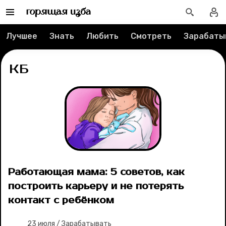
Лучшее
Знать
Любить
Смотреть
Зарабаты
Рубрики
Новости
КБ
Лучшее
Тесты
Секспросвет
Великие женщины
Работающая мама: 5 советов, как
построить карьеру и не потерять
Тренды
контакт с ребёнком
Рецепты
23 июля
/
Зарабатывать