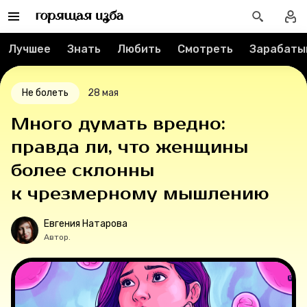
О проекте
Лучшее
Знать
Любить
Смотреть
Зарабаты
Мерч
О компании
Не болеть
28 мая
Много думать вредно:
правда ли, что женщины
Рубрики
более склонны
Новости
к чрезмерному мышлению
Лучшее
Евгения Натарова
Автор.
Тесты
Секспросвет