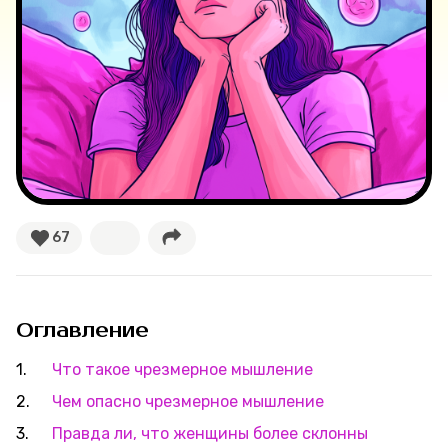
Великие женщины
Тренды
Рецепты
Ваши истории
67
Соцсети
Оглавление
Что такое чрезмерное мышление
Чем опасно чрезмерное мышление
Правда ли, что женщины более склонны