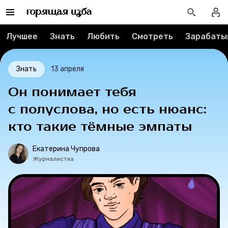
О проекте
Мерч
Лучшее
Знать
Любить
Смотреть
Зарабаты
О компании
Знать
13 апреля
Он понимает тебя
Рубрики
с полуслова, но есть нюанс:
кто такие тёмные эмпаты
Новости
Екатерина Чупрова
Лучшее
Журналистка
Тесты
Секспросвет