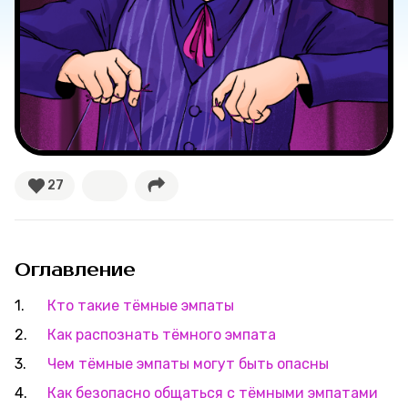
Великие женщины
Тренды
Рецепты
Ваши истории
27
Соцсети
Оглавление
Кто такие тёмные эмпаты
Как распознать тёмного эмпата
Чем тёмные эмпаты могут быть опасны
Как безопасно общаться с тёмными эмпатами