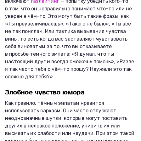
включают
газлайтинг
— попытку убедить кого-то
в том, что он неправильно понимает что-то или не
уверен в чём-то. Это могут быть такие фразы, как
«Ты преувеличиваешь», «Такого не было», «Ты всё
не так поняла». Или тактика вызывания чувства
вины, то есть когда вас заставляют чувствовать
себя виноватым за то, что вы отказываете
в просьбе тёмного эмпата: «Я думал, что ты
настоящий друг и всегда сможешь помочь», «Разве
я так часто тебя о чём-то прошу? Неужели это так
сложно для тебя?»
Злобное чувство юмора
Как правило, тёмным эмпатам нравится
использовать сарказм. Они часто отпускают
неоднозначные шутки, которые могут поставить
других в неловкое положение, унизить их или
высмеять их слабости или неудачи. При этом такой
юмор как будто позволяет остаться не при делах