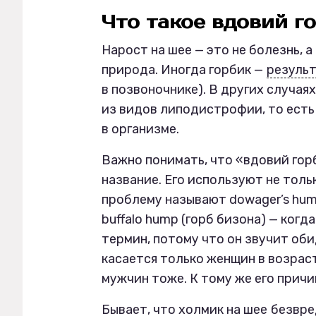
Что такое вдовий г
Нарост на шее — это не болезнь, 
природа. Иногда горбик —
резуль
в позвоночнике). В других случаях
из видов липодистрофии, то есть
в организме.
Важно понимать, что «вдовий гор
название. Его используют не толь
проблему называют dowager’s hump
buffalo hump (горб бизона) — ког
термин, потому что он звучит об
касается только женщин в возраст
мужчин тоже. К тому же его причи
Бывает, что холмик на шее
безвре