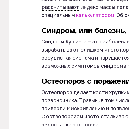
рассчитывают
индекс массы тела
специальным
калькулятором
. Об 
Синдром, или болезнь,
Синдром Кушинга — это заболеван
вырабатывают слишком много кор
сосудистая система и нарушается
возможных симптомов
синдрома 
Остеопороз с поражен
Остеопороз делает кости хрупки
позвоночника. Травмы, в том чис
привести
к искривлению и появлен
С остеопорозом часто
сталкиваю
недостатка эстрогена.