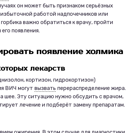
лучаях он может быть признаком серьёзных
избыточной работой надпочечников или
 горбика важно обратиться к врачу, пройти
 его появления.
ировать появление холмика
оторых лекарств
низолон, кортизон, гидрокортизон)
ия ВИЧ могут
вызвать
перераспределение жира.
а шее. Эту ситуацию нужно обсудить с врачом,
ирует лечение и подберёт замену препаратам.
вием ожирения. В этом случае для диагностики