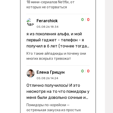
заработки" не на заработки -
18 мини-сериалов Netflix, от
она иммигрирует с семьей и не
которых не оторваться
в США, а в Канаду "заниматься
сексом ради удовольствия, а
0
/
0
Ferarchick
не для зачатия" - героиня уже
05.08.26 18:34
беременна, это и есть причина
я из поколения альфа, и мой
ее побега из общины. не в
первый гаджет - телефон - я
первый раз замечаю такие
получил в 6 лет (точнее тогда
косяки. с ИИ пишете? :)
мне уже было почти 7), потом
Кто такие айпадкиды и почему они
его отобрали и я просто
многих всерьёз тревожат
смотрел телик, потом мне
подарили ноутбук, который у
0
/
0
Елена Грицун
меня до сих пор. ну а в этом
05.08.26 14:24
году еще телефон вернули, но
Отлично получилось! И это
уже другую модель т.к та была
несмотря на то что помидоры у
старая и пароль я от него
меня были довольно сочные и
забыл
водянистые. Ну, зато теперь
Помидоры по-корейски —
полно острой салатной жижи ))
остренькая закуска из простых