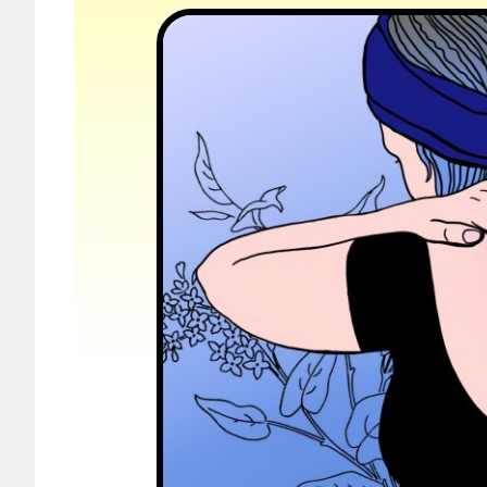
Мерч
О компании
Рубрики
Новости
Лучшее
Тесты
Секспросвет
Великие женщины
Тренды