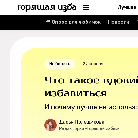
Лучшее
💜 Опрос для любимок
Новости
Информация
Редакция
Реклама
Не болеть
27 апреля
Спецпроекты
Что такое вдовий
Вакансии
избавиться
И почему лучше не использ
Контакты
Дарья Полещикова
О проекте
Редакторка «Горящей избы»