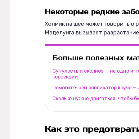
Некоторые редкие заб
Холмик на шее может говорить о 
Маделунга
вызывает
разрастание
Больше полезных мат
Сутулость и сколиоз — не одно и то
коррекции
Помогите: чей аппликатор круче — 
Сколько нужно двигаться, чтобы б
Как это предотврат