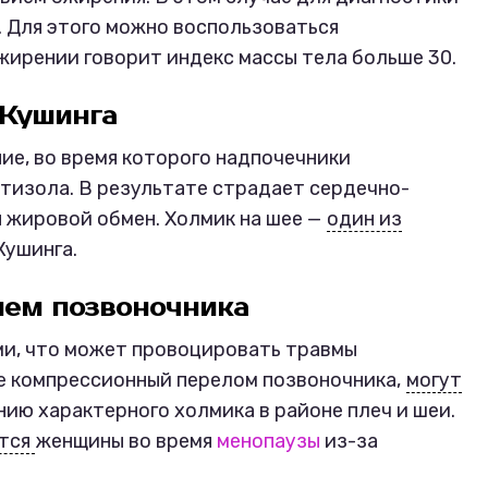
. Для этого можно воспользоваться
ожирении говорит индекс массы тела больше 30.
 Кушинга
ие, во время которого надпочечники
тизола. В результате страдает сердечно-
 жировой обмен. Холмик на шее —
один из
Кушинга.
ием позвоночника
ми, что может провоцировать травмы
ле компрессионный перелом позвоночника,
могут
ию характерного холмика в районе плеч и шеи.
тся
женщины во время
менопаузы
из-за