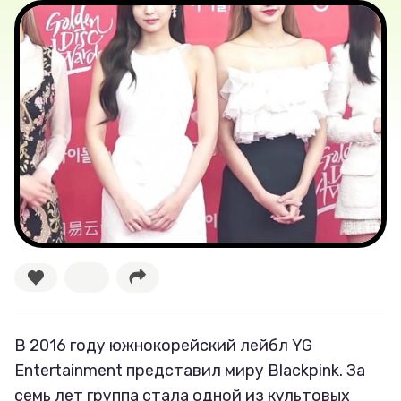
Лучшее
Тесты
Секспросвет
Великие женщины
Тренды
Рецепты
Ваши истории
В 2016 году южнокорейский лейбл YG
Entertainment представил миру Blackpink. За
Соцсети
семь лет группа стала одной из культовых