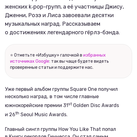
женских k‑pop-групп, а её участницы Джису,
Дженни, Розэ и Лиса завоевали десятки
музыкальных наград. Рассказываем
о достижениях легендарного гёрлз-бэнда.
⭐ Отметьте «Избушку» галочкой в
избранных
источниках Google
: так вы чаще будете видеть
проверенные статьи и поддержите нас.
Уже первый альбом группы Square One получил
несколько наград, в том числе главные
st
южнокорейские премии 31
Golden Disc Awards
th
и 26
Seoul Music Awards.
Главный сингл группы How You Like That попал
в Книгу рекордов Гиннесса. Он стал самым