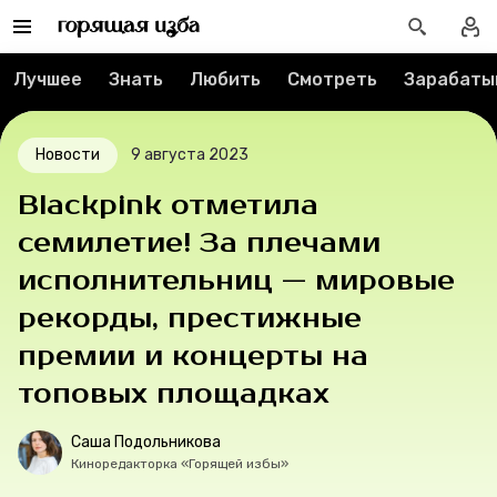
Спецпроекты
Лучшее
Знать
Любить
Смотреть
Зарабаты
Вакансии
Новости
9 августа 2023
Контакты
Blackpink отметила
О проекте
семилетие! За плечами
исполнительниц — мировые
Мерч
рекорды, престижные
О компании
премии и концерты на
топовых площадках
Рубрики
Саша Подольникова
Киноредакторка «Горящей избы»
Новости