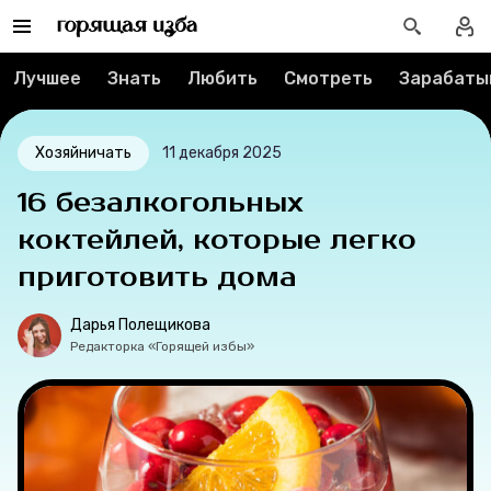
Тесты
Лучшее
Знать
Любить
Смотреть
Зарабаты
Секспросвет
Великие женщины
Хозяйничать
11 декабря 2025
16 безалкогольных
Тренды
коктейлей, которые легко
Рецепты
приготовить дома
Ваши истории
Дарья Полещикова
Редакторка «Горящей избы»
Соцсети