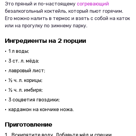
Это пряный и по-настоящему
согревающий
безалкогольный коктейль, который пьют горячим.
Его можно налить в термос и взять с собой на каток
или на прогулку по зимнему парку.
Ингредиенты на 2 порции
1 л воды;
3 ст. л. мёда;
лавровый лист;
½ ч. л. корицы;
½ ч. л. имбиря;
3 соцветия гвоздики;
кардамон на кончике ножа.
Приготовление
Вскипятите воду. Добавьте мёд и специи.