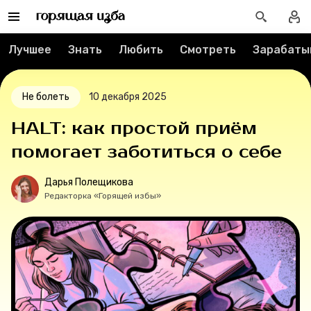
О проекте
Лучшее
Знать
Любить
Смотреть
Зарабаты
Мерч
Не болеть
10 декабря 2025
О компании
HALT: как простой приём
помогает заботиться о себе
Рубрики
Дарья Полещикова
Новости
Редакторка «Горящей избы»
Лучшее
Тесты
Секспросвет