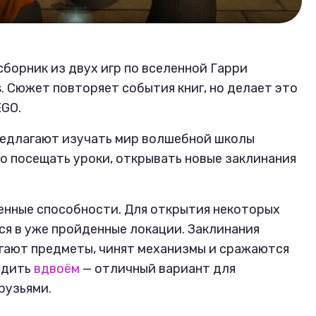
о сборник из двух игр по вселенной Гарри
es. Сюжет повторяет события книг, но делает это
EGO.
предлагают изучать мир волшебной школы
о посещать уроки, открывать новые заклинания
енные способности. Для открытия некоторых
я в уже пройденные локации. Заклинания
гают предметы, чинят механизмы и сражаются
ходить
вдвоём
— отличный вариант для
рузьями.