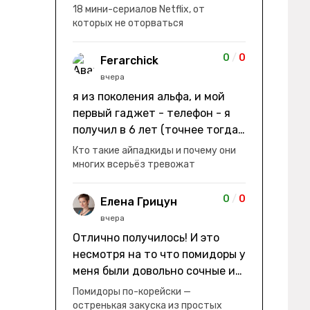
заработки" не на заработки -
18 мини-сериалов Netflix, от
она иммигрирует с семьей и не
которых не оторваться
в США, а в Канаду "заниматься
сексом ради удовольствия, а
0
/
0
Ferarchick
не для зачатия" - героиня уже
вчера
беременна, это и есть причина
я из поколения альфа, и мой
ее побега из общины. не в
первый гаджет - телефон - я
первый раз замечаю такие
получил в 6 лет (точнее тогда
косяки. с ИИ пишете? :)
мне уже было почти 7), потом
Кто такие айпадкиды и почему они
его отобрали и я просто
многих всерьёз тревожат
смотрел телик, потом мне
подарили ноутбук, который у
0
/
0
Елена Грицун
меня до сих пор. ну а в этом
вчера
году еще телефон вернули, но
Отлично получилось! И это
уже другую модель т.к та была
несмотря на то что помидоры у
старая и пароль я от него
меня были довольно сочные и
забыл
водянистые. Ну, зато теперь
Помидоры по-корейски —
полно острой салатной жижи ))
остренькая закуска из простых