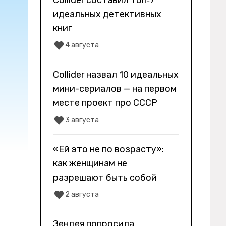
Collider составил топ‑7
идеальных детективных
книг
4 августа
Collider назвал 10 идеальных
мини-сериалов — на первом
месте проект про СССР
3 августа
«Ей это не по возрасту»:
как женщинам не
разрешают быть собой
2 августа
Зендея попросила