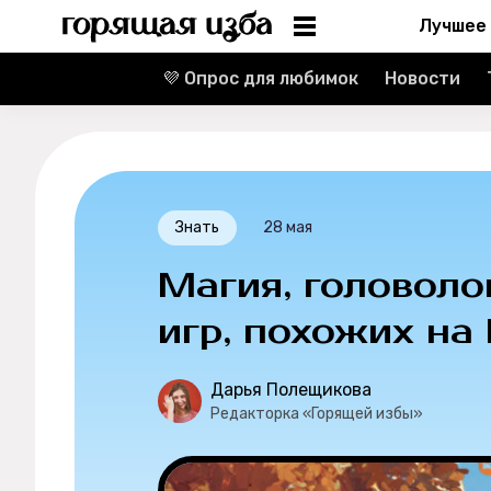
Лучшее
💜 Опрос для любимок
Новости
Информация
Редакция
Реклама
Знать
28 мая
Спецпроекты
Магия, головоло
Вакансии
игр, похожих на
Контакты
Дарья Полещикова
Редакторка «Горящей избы»
О проекте