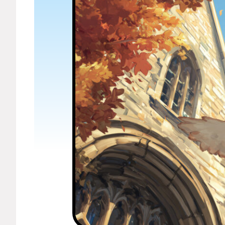
Мерч
О компании
Рубрики
Новости
Лучшее
Тесты
Секспросвет
Великие женщины
Тренды