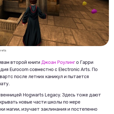
crets
ивам второй книги
Джоан Роулинг
о Гарри
ия Eurocom совместно с Electronic Arts. По
вартс после летних каникул и пытается
ату.
венницей Hogwarts Legacy. Здесь тоже дают
крывать новые части школы по мере
ки магии, изучает заклинания и постепенно