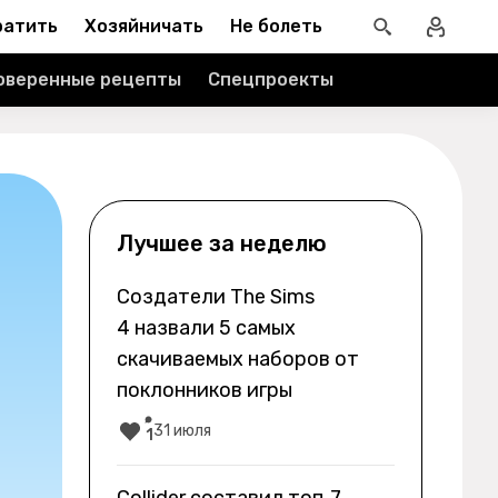
ратить
Хозяйничать
Не болеть
оверенные рецепты
Спецпроекты
Лучшее за неделю
Создатели The Sims
4 назвали 5 самых
скачиваемых наборов от
поклонников игры
31 июля
1