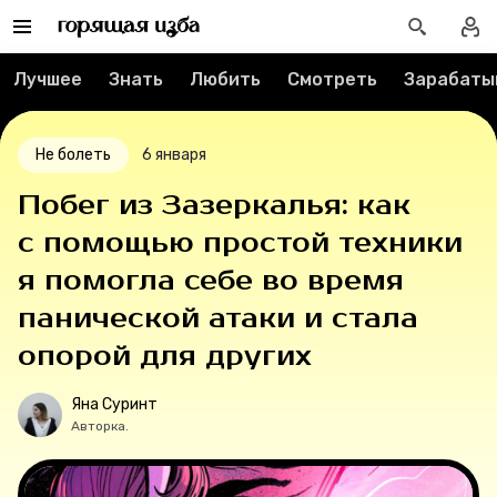
Лучшее
Лучшее
Знать
Любить
Смотреть
Зарабаты
Тесты
Не болеть
6 января
Секспросвет
Побег из Зазеркалья: как
Великие женщины
с помощью простой техники
я помогла себе во время
Тренды
панической атаки и стала
Рецепты
опорой для других
Ваши истории
Яна Суринт
Авторка.
Соцсети