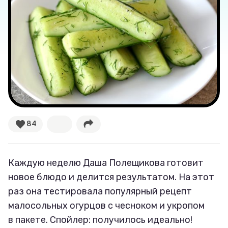
Секспросвет
Великие женщины
Тренды
Рецепты
Ваши истории
84
Каждую неделю Даша Полещикова готовит
Соцсети
новое блюдо и делится результатом. На этот
раз она тестировала популярный рецепт
малосольных огурцов с чесноком и укропом
в пакете. Спойлер: получилось идеально!