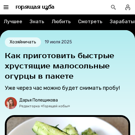
Контакты
Лучшее
Знать
Любить
Смотреть
Зарабаты
О проекте
Мерч
Хозяйничать
19 июля 2025
Как приготовить быстрые
О компании
хрустящие малосольные
огурцы в пакете
Рубрики
Уже через час можно будет снимать пробу!
Новости
Дарья Полещикова
Редакторка «Горящей избы»
Лучшее
Тесты