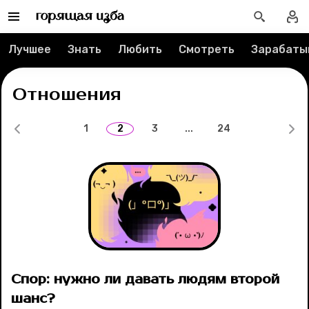
Рубрики
Лучшее
Знать
Любить
Смотреть
Зарабаты
Новости
Отношения
Лучшее
1
2
3
...
24
Тесты
Секспросвет
Великие женщины
Тренды
Спор: нужно ли давать людям второй
Рецепты
шанс?