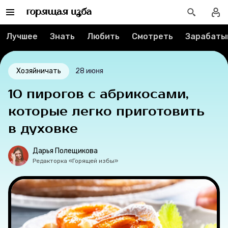
Тесты
Лучшее
Знать
Любить
Смотреть
Зарабаты
Секспросвет
Великие женщины
Хозяйничать
28 июня
10 пирогов с абрикосами,
Тренды
которые легко приготовить
Рецепты
в духовке
Ваши истории
Дарья Полещикова
Редакторка «Горящей избы»
Соцсети