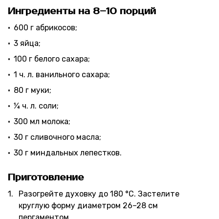
Ингредиенты на 8–10 порций
600 г абрикосов;
3 яйца;
100 г белого сахара;
1 ч. л. ванильного сахара;
80 г муки;
¼ ч. л. соли;
300 мл молока;
30 г сливочного масла;
30 г миндальных лепестков.
Приготовление
Разогрейте духовку до 180 °C. Застелите
круглую форму диаметром 26–28 см
пергаментом.