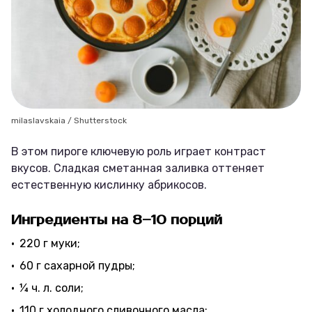
milaslavskaia / Shutterstock
В этом пироге ключевую роль играет контраст
вкусов. Сладкая сметанная заливка оттеняет
естественную кислинку абрикосов.
Ингредиенты на 8–10 порций
220 г муки;
60 г сахарной пудры;
¼ ч. л. соли;
110 г холодного сливочного масла;