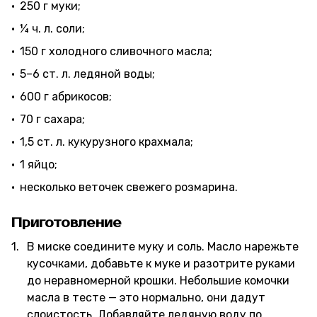
250 г муки;
¼ ч. л. соли;
150 г холодного сливочного масла;
5–6 ст. л. ледяной воды;
600 г абрикосов;
70 г сахара;
1,5 ст. л. кукурузного крахмала;
1 яйцо;
несколько веточек свежего розмарина.
Приготовление
В миске соедините муку и соль. Масло нарежьте
кусочками, добавьте к муке и разотрите руками
до неравномерной крошки. Небольшие комочки
масла в тесте — это нормально, они дадут
слоистость. Добавляйте ледяную воду по