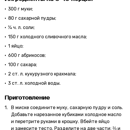
300 г муки;
80 г сахарной пудры;
¼ ч. л. соли;
150 г холодного сливочного масла;
1 яйцо;
600 г абрикосов;
100 г сахара;
2 ст. л. кукурузного крахмала;
3 ст. л. холодной воды.
Приготовление
В миске соедините муку, сахарную пудру и соль.
Добавьте нарезанное кубиками холодное масло
и перетрите руками в крошку. Вбейте яйцо
и замесите тесто. Разделите на две части: ⅔ и