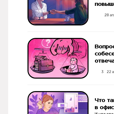
повыш
28 а
Вопрос
собесе
отвеч
3
22 
Что т
в офис