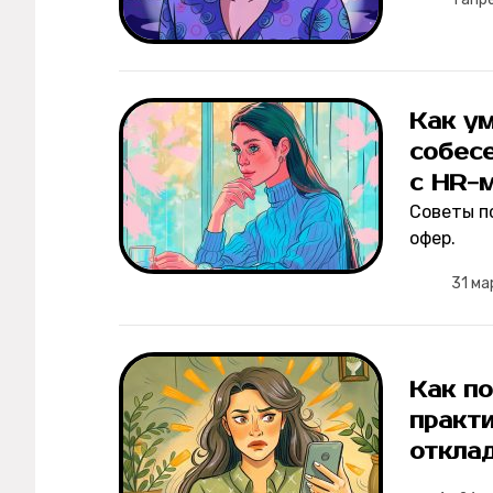
Как у
собес
с HR-
Советы п
офер.
31 м
Как п
практи
откла