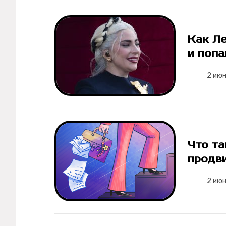
Мерч
О компании
Как Л
и попа
Рубрики
2 ию
Новости
Лучшее
Что та
Тесты
продв
Секспросвет
2 ию
Великие женщины
Тренды