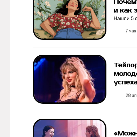
Почем
и как 
Нашли 5 
7 мая
Тейло
молод
успех
28 а
«Можно