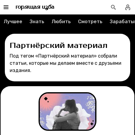
Рубрики
Новости
Лучшее
Знать
Любить
Смотреть
Зарабаты
Лучшее
Партнёрский материал
Тесты
Под тегом «Партнёрский материал» собрали
статьи, которые мы делаем вместе с друзьями
Секспросвет
издания.
Великие женщины
Тренды
Рецепты
Ваши истории