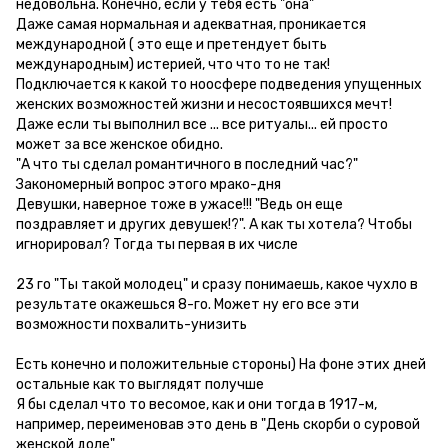
недовольна. Конечно, если у тебя есть "она"
Даже самая нормальная и адекватная, проникается
международной ( это еще и претендует быть
международным) истерией, что что то не так!
Подключается к какой то ноосфере подведения упущенных
женских возможностей жизни и несостоявшихся мечт!
Даже если ты выполнил все ... все ритуалы... ей просто
может за все женское обидно.
"А что ты сделал романтичного в последний час?"
Закономерный вопрос этого мрако-дня
Девушки, наверное тоже в ужасе!!! "Ведь он еще
поздравляет и других девушек!?". А как ты хотела? Чтобы
игнорировал? Тогда ты первая в их числе
23 го "Ты такой молодец" и сразу понимаешь, какое чухло в
результате окажешься 8-го. Может ну его все эти
возможности похвалить-унизить
Есть конечно и положительные стороны) На фоне этих дней
остальные как то выглядят получше
Я бы сделал что то весомое, как и они тогда в 1917-м,
например, переименовав это день в "День скорби о суровой
женской доле"