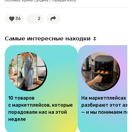
Обложка: Ирина Салдина / Горящая изба
36
2
Самые интересные находки 🌷
10 товаров
На маркетплейсах
с маркетплейсов, которые
разбирают этот аэр
порадовали нас на этой
— и мы понимаем по
неделе