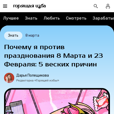
О проекте
Лучшее
Знать
Любить
Смотреть
Зарабаты
Мерч
О компании
Знать
8 марта
Почему я против
празднования 8 Марта и 23
Рубрики
Февраля: 5 веских причин
Новости
Дарья Полещикова
Редакторка «Горящей избы»
Лучшее
Тесты
Секспросвет