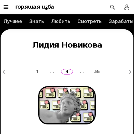
Рубрики
Новости
Лучшее
Знать
Любить
Смотреть
Зарабаты
Лучшее
Лидия Новикова
Тесты
Секспросвет
1
...
4
...
38
Великие женщины
Тренды
Рецепты
Ваши истории