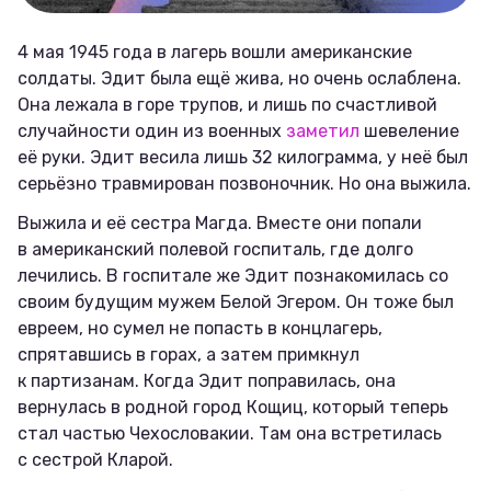
4 мая 1945 года в лагерь вошли американские
солдаты. Эдит была ещё жива, но очень ослаблена.
Она лежала в горе трупов, и лишь по счастливой
случайности один из военных
заметил
шевеление
её руки. Эдит весила лишь 32 килограмма, у неё был
серьёзно травмирован позвоночник. Но она выжила.
Выжила и её сестра Магда. Вместе они попали
в американский полевой госпиталь, где долго
лечились. В госпитале же Эдит познакомилась со
своим будущим мужем Белой Эгером. Он тоже был
евреем, но сумел не попасть в концлагерь,
спрятавшись в горах, а затем примкнул
к партизанам. Когда Эдит поправилась, она
вернулась в родной город Кощиц, который теперь
стал частью Чехословакии. Там она встретилась
с сестрой Кларой.