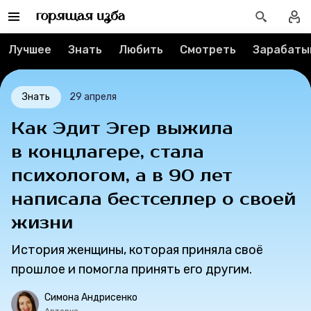
Лучшее
Лучшее
Знать
Любить
Смотреть
Зарабаты
Тесты
Секспросвет
Знать
29 апреля
Великие женщины
Как Эдит Эгер выжила
в концлагере, стала
Тренды
психологом, а в 90 лет
написала бестселлер о своей
Рецепты
жизни
Ваши истории
История женщины, которая приняла своё
прошлое и помогла принять его другим.
Соцсети
Симона Андрисенко