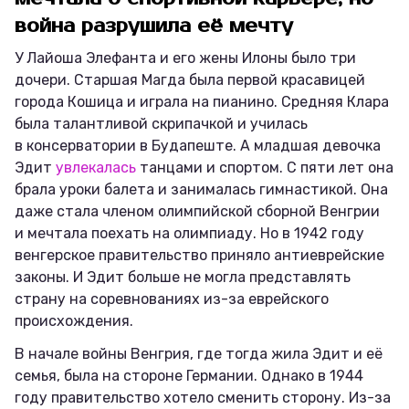
война разрушила её мечту
У Лайоша Элефанта и его жены Илоны было три
дочери. Старшая Магда была первой красавицей
города Кошица и играла на пианино. Средняя Клара
была талантливой скрипачкой и училась
в консерватории в Будапеште. А младшая девочка
Эдит
увлекалась
танцами и спортом. С пяти лет она
брала уроки балета и занималась гимнастикой. Она
даже стала членом олимпийской сборной Венгрии
и мечтала поехать на олимпиаду. Но в 1942 году
венгерское правительство приняло антиеврейские
законы. И Эдит больше не могла представлять
страну на соревнованиях из-за еврейского
происхождения.
В начале войны Венгрия, где тогда жила Эдит и её
семья, была на стороне Германии. Однако в 1944
году правительство хотело сменить сторону. Из-за