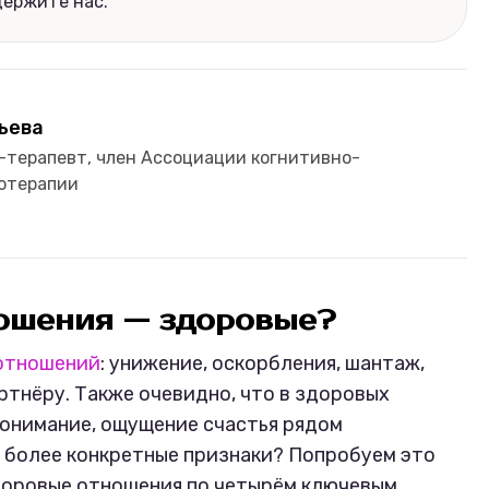
держите нас.
ьева
-терапевт, член Ассоциации когнитивно-
отерапии
ношения — здоровые?
 отношений
: унижение, оскорбления, шантаж,
ртнёру. Также очевидно, что в здоровых
понимание, ощущение счастья рядом
ь более конкретные признаки? Попробуем это
здоровые отношения по четырём ключевым