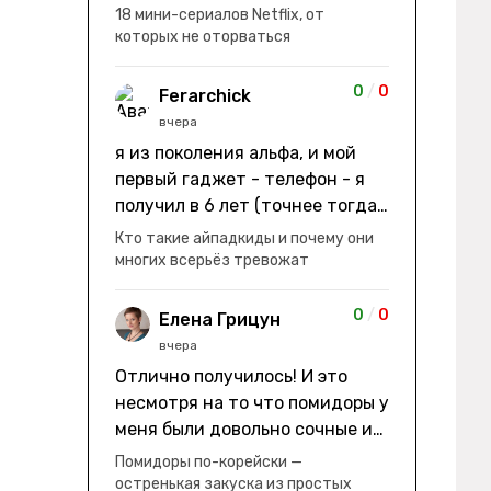
заработки" не на заработки -
18 мини-сериалов Netflix, от
она иммигрирует с семьей и не
которых не оторваться
в США, а в Канаду "заниматься
сексом ради удовольствия, а
0
/
0
Ferarchick
не для зачатия" - героиня уже
вчера
беременна, это и есть причина
я из поколения альфа, и мой
ее побега из общины. не в
первый гаджет - телефон - я
первый раз замечаю такие
получил в 6 лет (точнее тогда
косяки. с ИИ пишете? :)
мне уже было почти 7), потом
Кто такие айпадкиды и почему они
его отобрали и я просто
многих всерьёз тревожат
смотрел телик, потом мне
подарили ноутбук, который у
0
/
0
Елена Грицун
меня до сих пор. ну а в этом
вчера
году еще телефон вернули, но
Отлично получилось! И это
уже другую модель т.к та была
несмотря на то что помидоры у
старая и пароль я от него
меня были довольно сочные и
забыл
водянистые. Ну, зато теперь
Помидоры по-корейски —
полно острой салатной жижи ))
остренькая закуска из простых