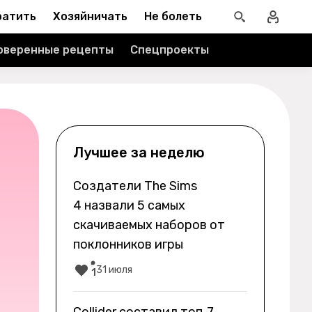
ратить
Хозяйничать
Не болеть
оверенные рецепты
Спецпроекты
Лучшее за неделю
Создатели The Sims
4 назвали 5 самых
скачиваемых наборов от
поклонников игры
31 июля
1