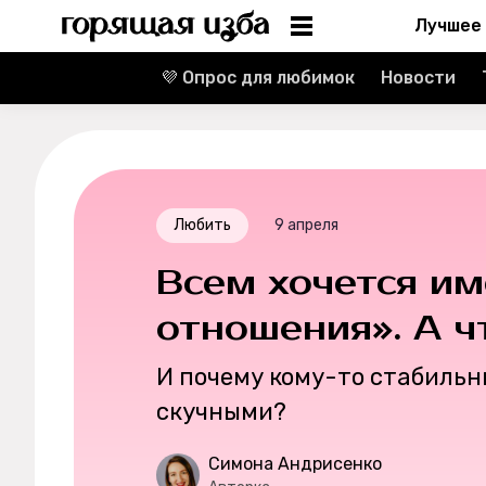
Лучшее
💜 Опрос для любимок
Новости
Информация
Редакция
Реклама
Любить
9 апреля
Спецпроекты
Всем хочется им
Вакансии
отношения». А ч
И почему кому-то стабиль
Контакты
скучными?
О проекте
Симона Андрисенко