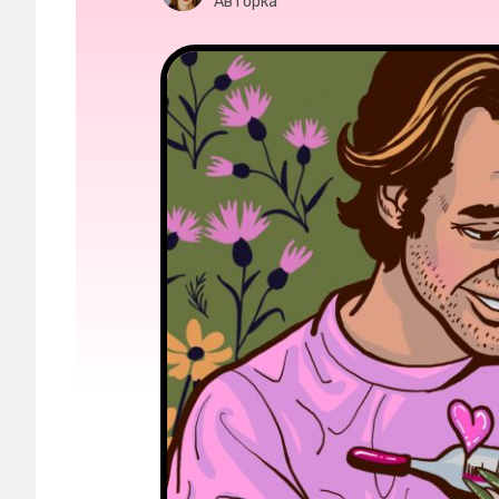
Мерч
Авторка
О компании
Рубрики
Новости
Лучшее
Тесты
Секспросвет
Великие женщины
Тренды