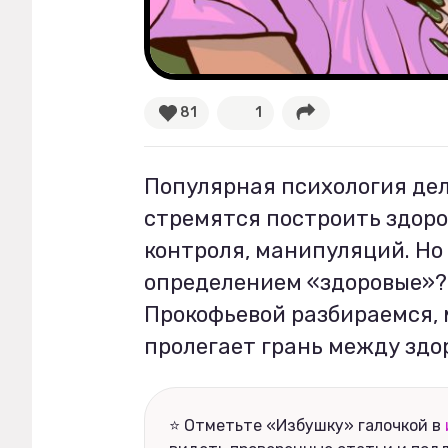
Рецепты
Ваши истории
81
1
Соцсети
Популярная психология дел
стремятся построить здоро
контроля, манипуляций. Но
определением «здоровые»?
Прокофьевой разбираемся, 
пролегает грань между здо
⭐ Отметьте «Избушку» галочкой в