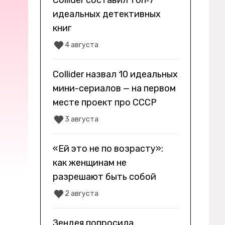
Collider составил топ‑7
идеальных детективных
книг
4 августа
Collider назвал 10 идеальных
мини-сериалов — на первом
месте проект про СССР
3 августа
«Ей это не по возрасту»:
как женщинам не
разрешают быть собой
2 августа
Зендея попросила