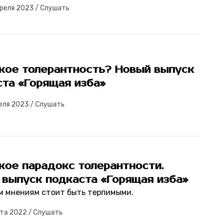
преля 2023
/
Слушать
акое толерантность? Новый выпуск
ста «Горящая изба»
еля 2023
/
Слушать
кое парадокс толерантности.
 выпуск подкаста «Горящая изба»
ем мнениям стоит быть терпимыми.
рта 2022
/
Слушать