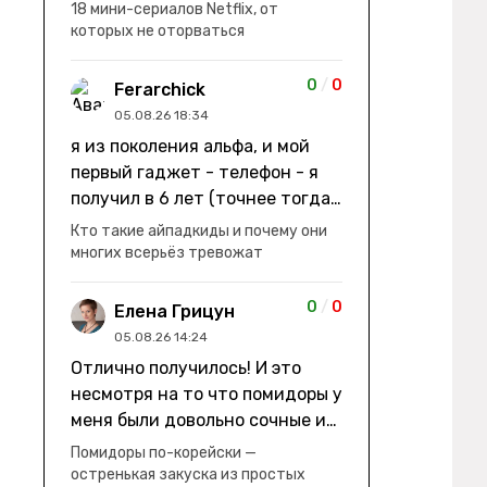
заработки" не на заработки -
18 мини-сериалов Netflix, от
она иммигрирует с семьей и не
которых не оторваться
в США, а в Канаду "заниматься
сексом ради удовольствия, а
0
/
0
Ferarchick
не для зачатия" - героиня уже
05.08.26 18:34
беременна, это и есть причина
я из поколения альфа, и мой
ее побега из общины. не в
первый гаджет - телефон - я
первый раз замечаю такие
получил в 6 лет (точнее тогда
косяки. с ИИ пишете? :)
мне уже было почти 7), потом
Кто такие айпадкиды и почему они
его отобрали и я просто
многих всерьёз тревожат
смотрел телик, потом мне
подарили ноутбук, который у
0
/
0
Елена Грицун
меня до сих пор. ну а в этом
05.08.26 14:24
году еще телефон вернули, но
Отлично получилось! И это
уже другую модель т.к та была
несмотря на то что помидоры у
старая и пароль я от него
меня были довольно сочные и
забыл
водянистые. Ну, зато теперь
Помидоры по-корейски —
полно острой салатной жижи ))
остренькая закуска из простых