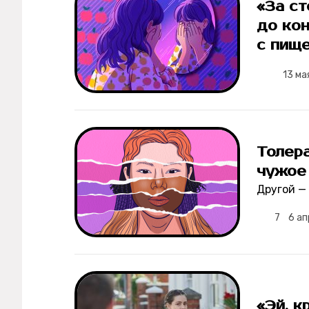
«За с
до ко
с пищ
13 ма
Толера
чужое 
Другой — 
7
6 а
«Эй, к