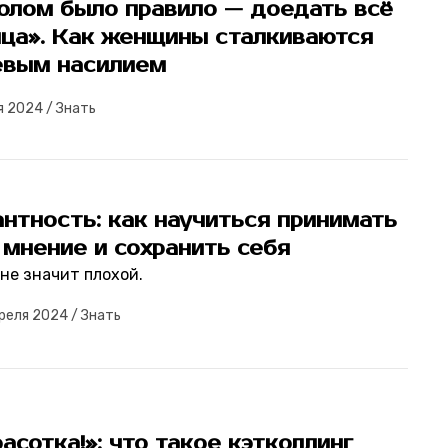
толом было правило — доедать всё
нца». Как женщины сталкиваются
евым насилием
я 2024
/
Знать
нтность: как научиться принимать
мнение и сохранить себя
не значит плохой.
преля 2024
/
Знать
расотка!»: что такое кэтколлинг