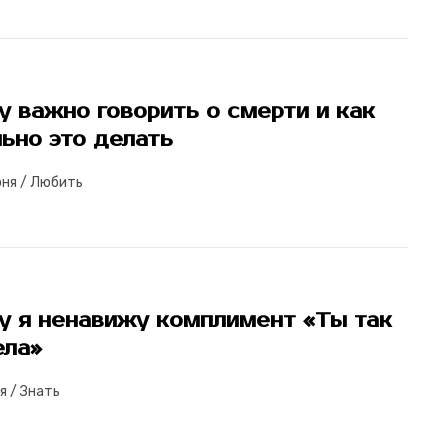
 важно говорить о смерти и как
ьно это делать
юня
/
Любить
у я ненавижу комплимент «Ты так
ела»
я
/
Знать