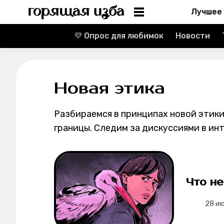
Лучшее
💜 Опрос для любимок
Новости
Информация
Редакция
Новая этика
Реклама
Разбираемся в принципах новой этики
Спецпроекты
границы. Следим за дискуссиями в ин
Вакансии
Контакты
Что не
О проекте
28 и