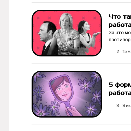
Рецепты
Что та
работ
Ваши истории
За что м
противор
2
15 м
Соцсети
5 форм
работа
8
8 и