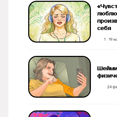
«Чувст
люблю 
произв
себя
1
19 м
Шейми
физич
24 ф