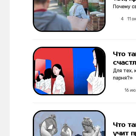
Почему с
4
11 о
Что та
счаст
Для тех, 
парня?»
16 ию
Что та
учит п