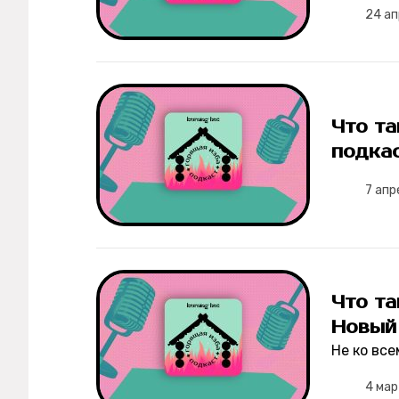
24 а
Что т
подка
7 апр
Что та
Новый
Не ко вс
4 ма