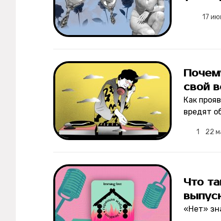
17 ию
Почем
свой в
Как проя
вредят о
1
22 м
Что та
выпус
«Нет» зн