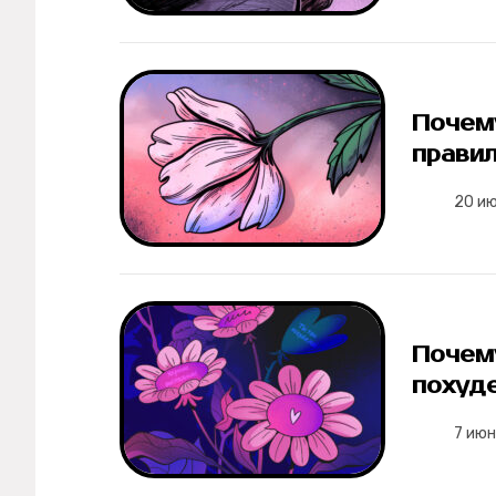
Мерч
О компании
Почему
Рубрики
правил
20 и
Новости
Лучшее
Тесты
Почем
Секспросвет
похуд
7 июн
Великие женщины
Тренды